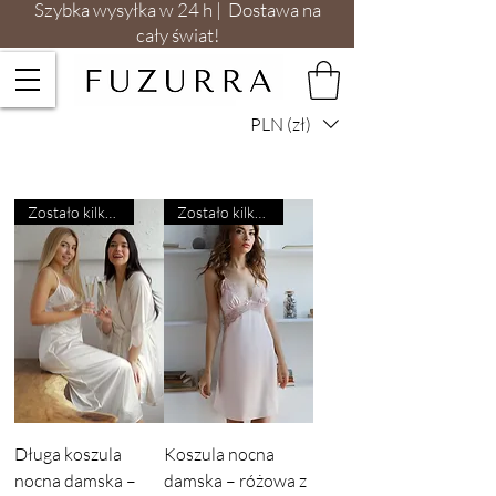
Szybka wysyłka w 24 h | Dostawa na
cały świat!
PLN (zł)
Zostało kilka sztuk
Zostało kilka sztuk
Długa koszula
Koszula nocna
nocna damska –
damska – różowa z